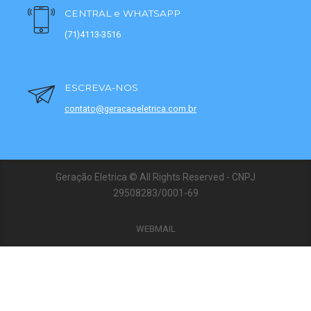
CENTRAL e WHATSAPP
(71)4113-3516
ESCREVA-NOS
contato@geracaoeletrica.com.br
Geração Eletrica © All Rights Reserved - CNPJ
29508283/0001-69
WEBMAIL