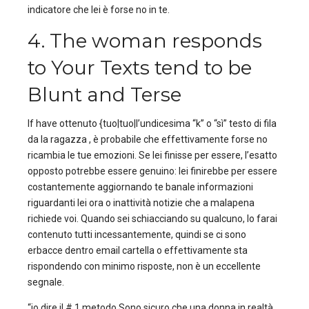
indicatore che lei è forse no in te.
4. The woman responds
to Your Texts tend to be
Blunt and Terse
If have ottenuto {tuo|tuo|l’undicesima “k” o “sì” testo di fila
da la ragazza , è probabile che effettivamente forse no
ricambia le tue emozioni. Se lei finisse per essere, l’esatto
opposto potrebbe essere genuino: lei finirebbe per essere
costantemente aggiornando te banale informazioni
riguardanti lei ora o inattività notizie che a malapena
richiede voi. Quando sei schiacciando su qualcuno, lo farai
contenuto tutti incessantemente, quindi se ci sono
erbacce dentro email cartella o effettivamente sta
rispondendo con minimo risposte, non è un eccellente
segnale.
“io dire il # 1 metodo Sono sicuro che una donna in realtà