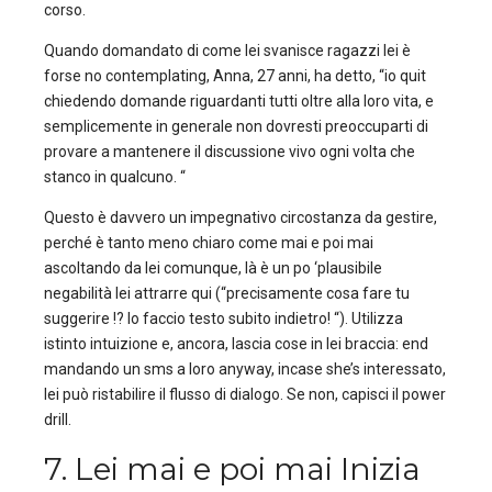
corso.
Quando domandato di come lei svanisce ragazzi lei è
forse no contemplating, Anna, 27 anni, ha detto, “io quit
chiedendo domande riguardanti tutti oltre alla loro vita, e
semplicemente in generale non dovresti preoccuparti di
provare a mantenere il discussione vivo ogni volta che
stanco in qualcuno. “
Questo è davvero un impegnativo circostanza da gestire,
perché è tanto meno chiaro come mai e poi mai
ascoltando da lei comunque, là è un po ‘plausibile
negabilità lei attrarre qui (“precisamente cosa fare tu
suggerire !? lo faccio testo subito indietro! “). Utilizza
istinto intuizione e, ancora, lascia cose in lei braccia: end
mandando un sms a loro anyway, incase she’s interessato,
lei può ristabilire il flusso di dialogo. Se non, capisci il power
drill.
7. Lei mai e poi mai Inizia