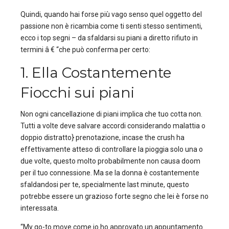
Quindi, quando hai forse più vago senso quel oggetto del
passione non è ricambia come ti senti stesso sentimenti,
ecco i top segni – da sfaldarsi su piani a diretto rifiuto in
termini â € “che può conferma per certo:
1. Ella Costantemente
Fiocchi sui piani
Non ogni cancellazione di piani implica che tuo cotta non.
Tutti a volte deve salvare accordi considerando malattia o
doppio distratto} prenotazione, incase the crush ha
effettivamente atteso di controllare la pioggia solo una o
due volte, questo molto probabilmente non causa doom
per il tuo connessione. Ma se la donna è costantemente
sfaldandosi per te, specialmente last minute, questo
potrebbe essere un grazioso forte segno che lei è forse no
interessata.
“My go-to move come io ho approvato un appuntamento