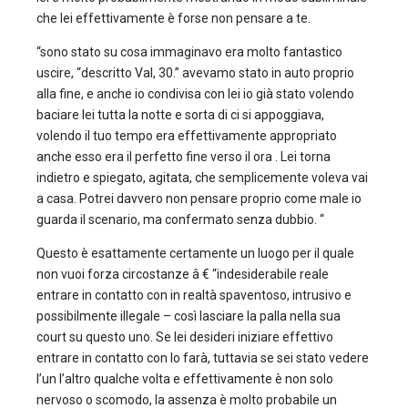
che lei effettivamente è forse non pensare a te.
“sono stato su cosa immaginavo era molto fantastico
uscire, “descritto Val, 30.” avevamo stato in auto proprio
alla fine, e anche io condivisa con lei io già stato volendo
baciare lei tutta la notte e sorta di ci si appoggiava,
volendo il tuo tempo era effettivamente appropriato
anche esso era il perfetto fine verso il ora . Lei torna
indietro e spiegato, agitata, che semplicemente voleva vai
a casa. Potrei davvero non pensare proprio come male io
guarda il scenario, ma confermato senza dubbio. “
Questo è esattamente certamente un luogo per il quale
non vuoi forza circostanze â € “indesiderabile reale
entrare in contatto con in realtà spaventoso, intrusivo e
possibilmente illegale – così lasciare la palla nella sua
court su questo uno. Se lei desideri iniziare effettivo
entrare in contatto con lo farà, tuttavia se sei stato vedere
l’un l’altro qualche volta e effettivamente è non solo
nervoso o scomodo, la assenza è molto probabile un