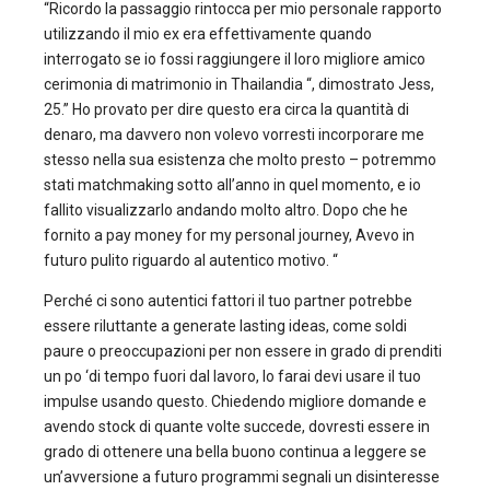
“Ricordo la passaggio rintocca per mio personale rapporto
utilizzando il mio ex era effettivamente quando
interrogato se io fossi raggiungere il loro migliore amico
cerimonia di matrimonio in Thailandia “, dimostrato Jess,
25.” Ho provato per dire questo era circa la quantità di
denaro, ma davvero non volevo vorresti incorporare me
stesso nella sua esistenza che molto presto – potremmo
stati matchmaking sotto all’anno in quel momento, e io
fallito visualizzarlo andando molto altro. Dopo che he
fornito a pay money for my personal journey, Avevo in
futuro pulito riguardo al autentico motivo. “
Perché ci sono autentici fattori il tuo partner potrebbe
essere riluttante a generate lasting ideas, come soldi
paure o preoccupazioni per non essere in grado di prenditi
un po ‘di tempo fuori dal lavoro, lo farai devi usare il tuo
impulse usando questo. Chiedendo migliore domande e
avendo stock di quante volte succede, dovresti essere in
grado di ottenere una bella buono continua a leggere se
un’avversione a futuro programmi segnali un disinteresse