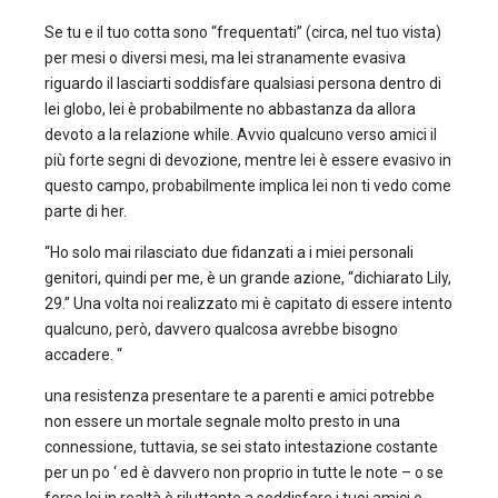
Se tu e il tuo cotta sono “frequentati” (circa, nel tuo vista)
per mesi o diversi mesi, ma lei stranamente evasiva
riguardo il lasciarti soddisfare qualsiasi persona dentro di
lei globo, lei è probabilmente no abbastanza da allora
devoto a la relazione while. Avvio qualcuno verso amici il
più forte segni di devozione, mentre lei è essere evasivo in
questo campo, probabilmente implica lei non ti vedo come
parte di her.
“Ho solo mai rilasciato due fidanzati a i miei personali
genitori, quindi per me, è un grande azione, “dichiarato Lily,
29.” Una volta noi realizzato mi è capitato di essere intento
qualcuno, però, davvero qualcosa avrebbe bisogno
accadere. “
una resistenza presentare te a parenti e amici potrebbe
non essere un mortale segnale molto presto in una
connessione, tuttavia, se sei stato intestazione costante
per un po ‘ ed è davvero non proprio in tutte le note – o se
forse lei in realtà è riluttante a soddisfare i tuoi amici e