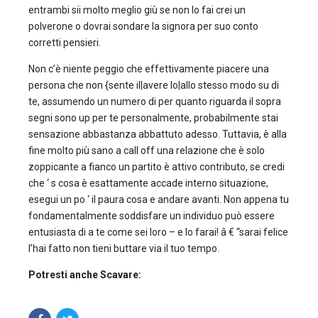
entrambi sii molto meglio giù se non lo fai crei un
polverone o dovrai sondare la signora per suo conto
corretti pensieri.
Non c’è niente peggio che effettivamente piacere una
persona che non {sente il|avere lo|allo stesso modo su di
te, assumendo un numero di per quanto riguarda il sopra
segni sono up per te personalmente, probabilmente stai
sensazione abbastanza abbattuto adesso. Tuttavia, è alla
fine molto più sano a call off una relazione che è solo
zoppicante a fianco un partito è attivo contributo, se credi
che ‘ s cosa è esattamente accade interno situazione,
esegui un po ‘ il paura cosa e andare avanti. Non appena tu
fondamentalmente soddisfare un individuo può essere
entusiasta di a te come sei loro – e lo farai! â € “sarai felice
l’hai fatto non tieni buttare via il tuo tempo.
Potresti anche Scavare: