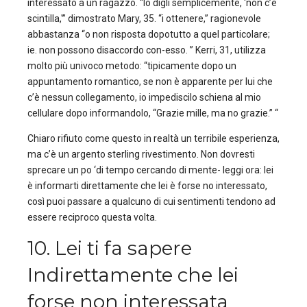
interessato a un ragazzo. “Io digli semplicemente, ‘non c’è
scintilla,'” dimostrato Mary, 35. “i ottenere,” ragionevole
abbastanza “o non risposta dopotutto a quel particolare;
ie. non possono disaccordo con-esso. ” Kerri, 31, utilizza
molto più univoco metodo: “tipicamente dopo un
appuntamento romantico, se non è apparente per lui che
c’è nessun collegamento, io impediscilo schiena al mio
cellulare dopo informandolo, “Grazie mille, ma no grazie.” “
Chiaro rifiuto come questo in realtà un terribile esperienza,
ma c’è un argento sterling rivestimento. Non dovresti
sprecare un po ‘di tempo cercando di mente- leggi ora: lei
è informarti direttamente che lei è forse no interessato,
così puoi passare a qualcuno di cui sentimenti tendono ad
essere reciproco questa volta.
10. Lei ti fa sapere
Indirettamente che lei
forse non interessata